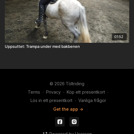
01:52
Uppsuttet: Trampa under med bakbenen
© 2026 Töltriding
Terms
∙
Privacy
∙
Köp ett presentkort
∙
Lös in ett presentkort
∙
Vanliga frågor
Get the app ->
Powered by Uscreen