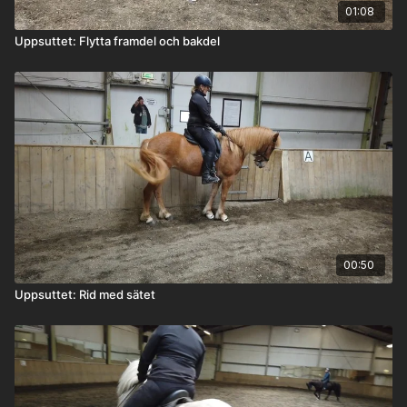
01:08
Uppsuttet: Flytta framdel och bakdel
00:50
Uppsuttet: Rid med sätet