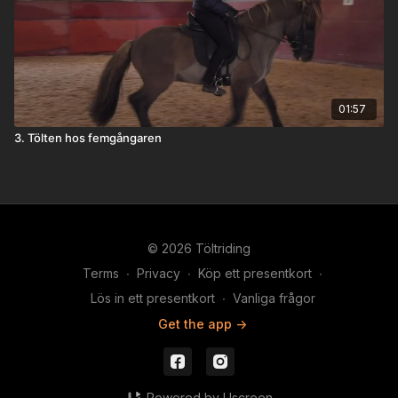
01:57
3. Tölten hos femgångaren
© 2026 Töltriding
Terms
∙
Privacy
∙
Köp ett presentkort
∙
Lös in ett presentkort
∙
Vanliga frågor
Get the app ->
Powered by Uscreen