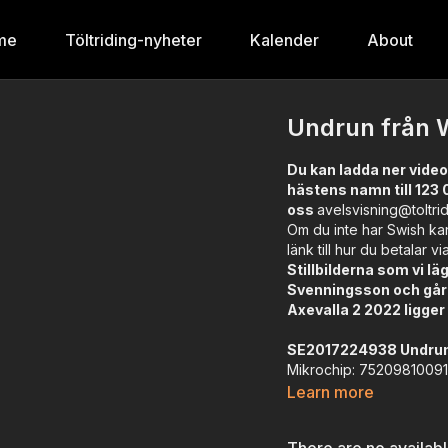
me
Töltriding-nyheter
Kalender
About
Undrun från 
Du kan ladda ner video
hästens namn till 123 
oss
avelsvisning@toltri
Om du inte har Swish kan
länk till hur du betalar vi
Stillbilderna som vi l
Svenningsson och går 
Axevalla 2 2022 ligge
SE2017224938 Undrun
Mikrochip: 7520981009
Färg: 1510 Fux. /Röd skä
Learn more
Uppfödare: Katrin Willb
Ägare: Sandelin Matilda