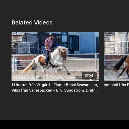
Related Videos
10:54
1 Undrun från W-gård – Finnur Bessi Svavarsson,
Vonandi från F
Vilda från Vänerbacken – Emil Sundström, Drafna
fra Hægbostad – Erlingur Erlingsson