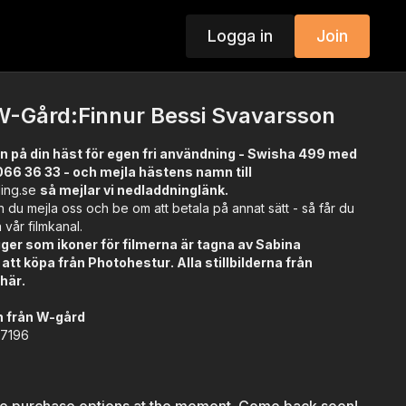
Logga in
Join
W-Gård:Finnur Bessi Svavarsson
n på din häst för egen fri användning - Swisha 499 med
066 36 33 - och mejla hästens namn till
ding.se
så mejlar vi nedladdninglänk.
 du mejla oss och be om att betala på annat sätt - så får du
a vår filmkanal.
ägger som ikoner för filmerna är tagna av Sabina
att köpa från
Photohestur
. Alla stillbilderna från
r
här
.
 från W-gård
17196
ck (tobiano)
erg
 kt: SE0000123883