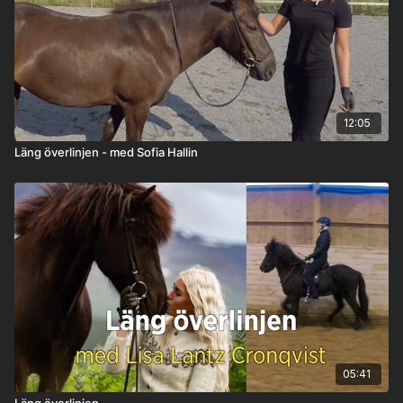
12:05
Läng överlinjen - med Sofia Hallin
05:41
Läng överlinjen