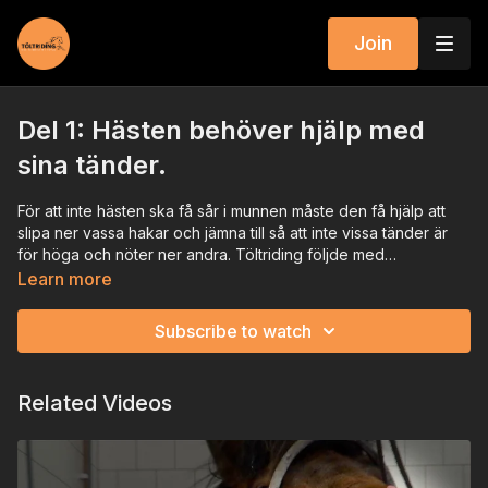
Join
Del 1: Hästen behöver hjälp med
sina tänder.
För att inte hästen ska få sår i munnen måste den få hjälp att
slipa ner vassa hakar och jämna till så att inte vissa tänder är
för höga och nöter ner andra. Töltriding följde med
ästtandläkare Thorleifur Sigúfsson på ett stallbesök.
Learn more
Subscribe to watch
Related Videos