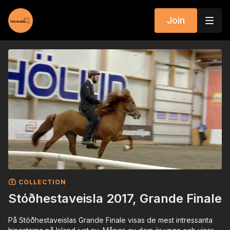
Join
COLLECTION
Stóðhestaveisla 2017, Grande Finale
På Stóðhestaveislas Grande Finale visas de mest intressanta