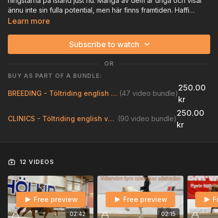
hingstarna på Island just nu. Många av dem är unga och visar
ännu inte sin fulla potential, men här finns framtiden. Haffi
Gíslason kommenterar.
Learn more
Subscribe to watch
OR
BUY AS PART OF A BUNDLE:
250.00
BREEDING - Töltriding english version
(47 video bundle)
kr
250.00
CLINICS - Töltriding english version
(90 video bundle)
kr
12 VIDEOS
Free preview
Free preview
F
02:42
02:15