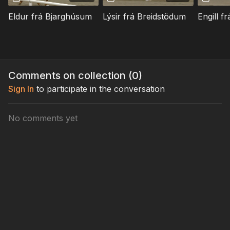
Eldur frá Bjarghúsum
Lýsir frá Breidstödum
Engill fr
Comments on collection (
0
)
Sign In
to participate in the conversation
No comments yet