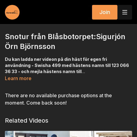
Join
Snotur från Blåsbotorpet:Sigurjón
Örn Björnsson
Du kan ladda ner videon på din häst för egen fri
användning - Swisha 499 med hästens namn till 123 066
36 33 - och mejla hästens namn till
oss
Om du inte har Swish kan du mejla oss och be om att
avelsvisning@toltriding.se
så mejlar vi nedladdninglänk.
Learn more
betala på annat sätt - så får du länk till hur du betalar via
vår filmkanal.
There are no available purchase options at the
Stillbilderna som vi lägger som ikoner för filmerna är
tagna av Sabina Svenningsson och går att köpa
moment. Come back soon!
från
Photohestur
. Alla stillbilderna från Axevalla 2 2022
ligger
SE2015170224 Snotur från Blåsbotorpet
här
.
Related Videos
Mikrochip: 752098100684337
Färg: 5500 Gulbrun utan tecken
Uppfödare: Annika Ridington