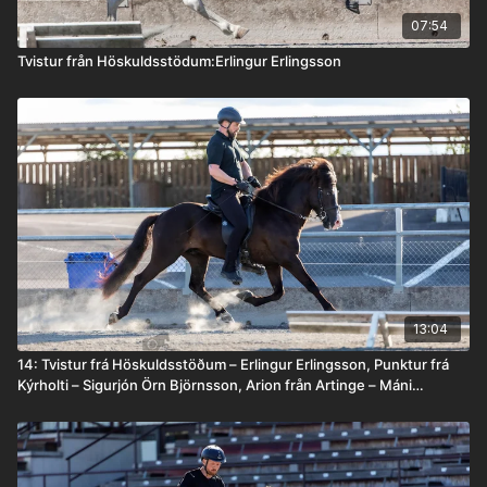
07:54
Tvistur från Höskuldsstödum:Erlingur Erlingsson
13:04
14: Tvistur frá Höskuldsstöðum – Erlingur Erlingsson, Punktur frá
Kýrholti – Sigurjón Örn Björnsson, Arion från Artinge – Máni
Hilmarsson