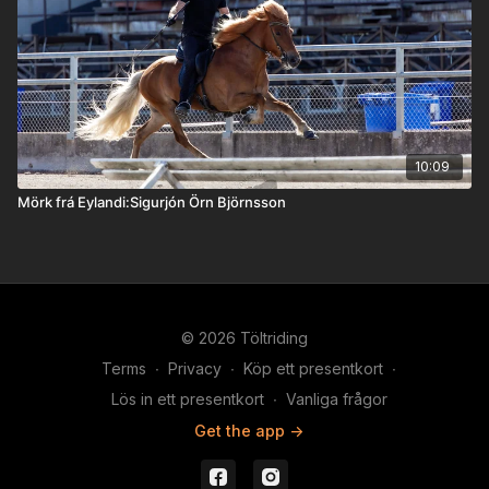
10:09
Mörk frá Eylandi:Sigurjón Örn Björnsson
© 2026 Töltriding
Terms
∙
Privacy
∙
Köp ett presentkort
∙
Lös in ett presentkort
∙
Vanliga frågor
Get the app ->