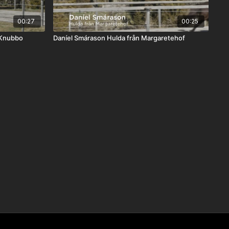
00:27
00:25
s från Knubbo
Daníel Smárason Hulda från Margaretehof