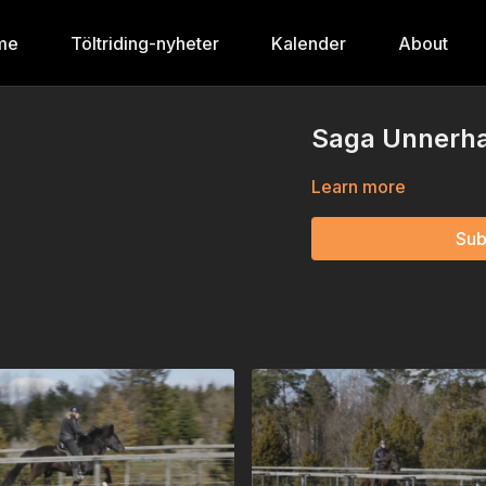
me
Töltriding-nyheter
Kalender
About
Saga Unnerha
Learn more
Sub