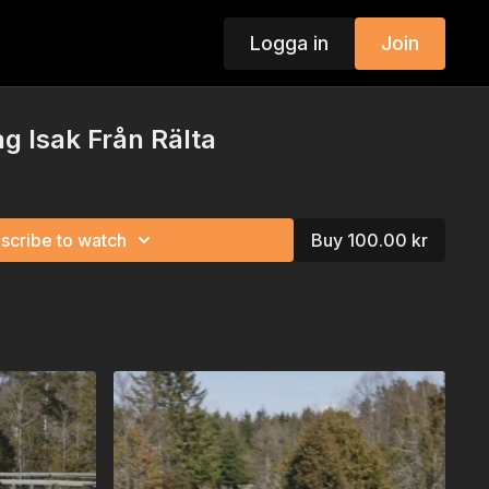
Logga in
Join
g Isak Från Rälta
scribe to watch
Buy 100.00 kr