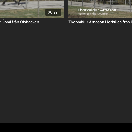
00:29
 Úrval från Olsbacken
Thorvaldur Arnason Herkúle