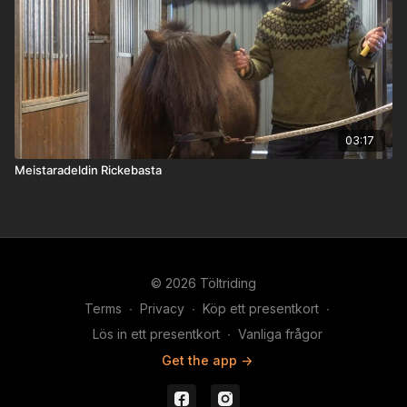
03:17
Meistaradeldin Rickebasta
© 2026 Töltriding
Terms
∙
Privacy
∙
Köp ett presentkort
∙
Lös in ett presentkort
∙
Vanliga frågor
Get the app ->