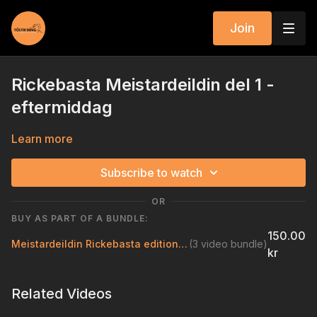
Join
Rickebasta Meistardeildin del 1 -
eftermiddag
Learn more
Subscribe to watch
OR
BUY AS PART OF A BUNDLE:
150.00
Meistardeildin Rickebasta edition del 1 29 januari 2022
(3 video bundle)
kr
Related Videos