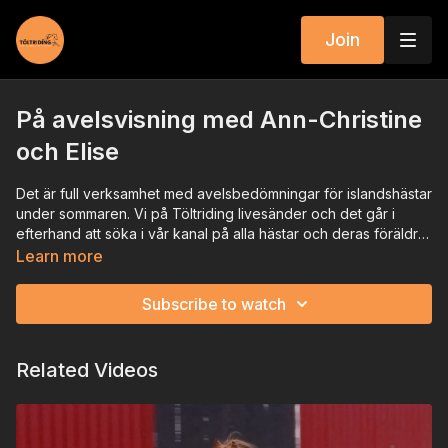
Join
På avelsvisning med Ann-Christine
och Elise
Det är full verksamhet med avelsbedömningar för islandshästar
under sommaren. Vi på Töltriding livesänder och det går i
efterhand att söka i vår kanal på alla hästar och deras föräldrar
och mor- och farföräldrar.
Men vad händer egentligen på avelsvisningen? Haffi Gíslason
Learn more
pratade med Ann-Christine som äger hästen Elsa från Smara 1
och Elise Harrysson som visar Elsa.
Subscribe to watch
Related Videos