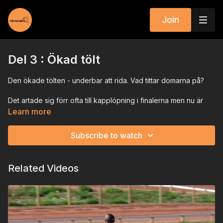
Join
Del 3 : Ökad tölt
Den ökade tölten - underbar att rida. Vad tittar domarna på?
Det artade sig förr ofta till kapplöpning i finalerna men nu är
domarreglementet ändrat så att inte allt fokus ligger på
Learn more
hastigheten.
Subscribe to watch
Related Videos