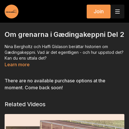
Join
Om grenarna i Gædingakeppni Del 2
Nina Bergholtz och Haffi Gíslason berättar historien om
Gædingakeppni. Vad är det egentligen - och hur uppstod det?
Kan du ens uttala det?
Learn more
Den här gången handlar det om de olika grenarna
i Gædingakeppni.
There are no available purchase options at the
moment. Come back soon!
Related Videos