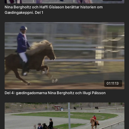
Nina Bergholtz och Haffi Gíslason berättar historien om
Gædingakeppni. Del 1
01:11:13
Del 4: gædingadomarna Nina Bergholtz och Illugi Pálsson