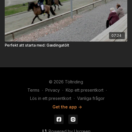
07:24
Perfekt att starta med: Gædingatölt
© 2026 Töltriding
Terms
∙
Privacy
∙
Köp ett presentkort
∙
Lös in ett presentkort
∙
Vanliga frågor
Get the app ->
Powered by Uscreen