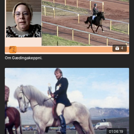
4
Om Gædingakeppni.
01:06:19