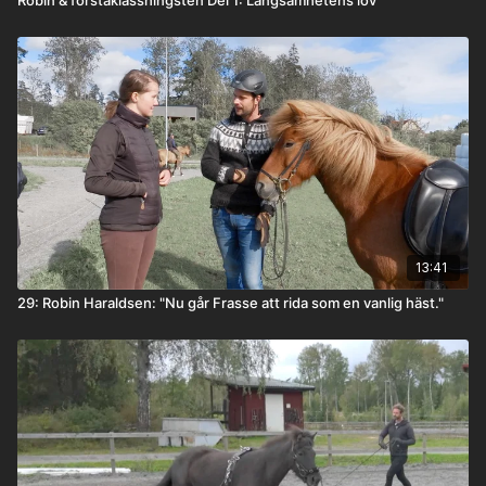
13:41
29: Robin Haraldsen: "Nu går Frasse att rida som en vanlig häst."