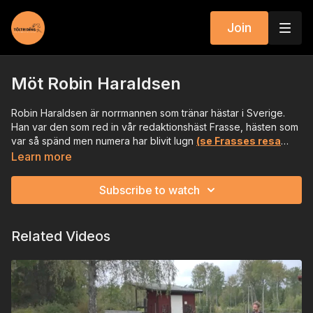
Join
Möt Robin Haraldsen
Robin Haraldsen är norrmannen som tränar hästar i Sverige.
Han var den som red in vår redaktionshäst Frasse, hästen som
var så spänd men numera har blivit lugn
(se Frasses resa
från skengalen till lugn ridhäst här)
.
Learn more
Subscribe to watch
Related Videos