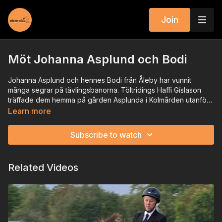
Join
Möt Johanna Asplund och Bodi
Johanna Asplund och hennes Bodi från Åleby har vunnit
många segrar på tävlingsbanorna. Töltridings Haffi Gíslason
träffade dem hemma på gården Asplunda i Kolmården utanför
Norrköping.
Vi ska få följa med Johanna på träning och få hennes bästa
Learn more
tips. Tipsen som inte bara funkar på tävlingshästar utan för alla
oss som vill bli ryttare som våra hästar trivs med.
Subscribe to watch
Related Videos