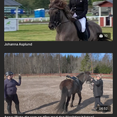
10
Johanna Asplund
06:52
Anna: "Bete dig som en dåre med den försiktiga hästen"