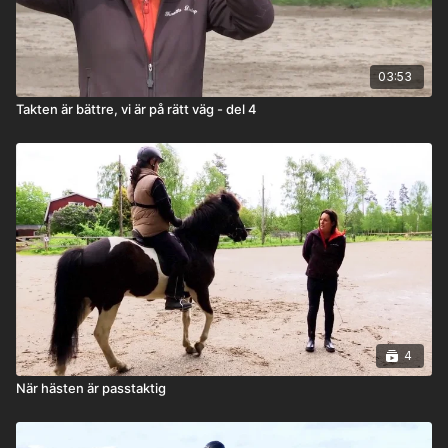
03:53
Takten är bättre, vi är på rätt väg - del 4
4
När hästen är passtaktig