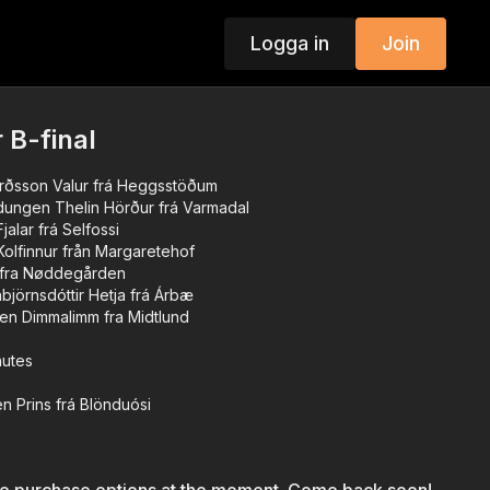
Logga in
Join
 B-final
igurðsson Valur frá Heggsstöðum
dungen Thelin Hörður frá Varmadal
jalar frá Selfossi
olfinnur från Margaretehof
ó fra Nøddegården
björnsdóttir Hetja frá Árbæ
en Dimmalimm fra Midtlund
nutes
 Prins frá Blönduósi
rdóttir Stimpill frá Varmadal
h Nökkvi fra Ryethøj
ri frá Fitjum