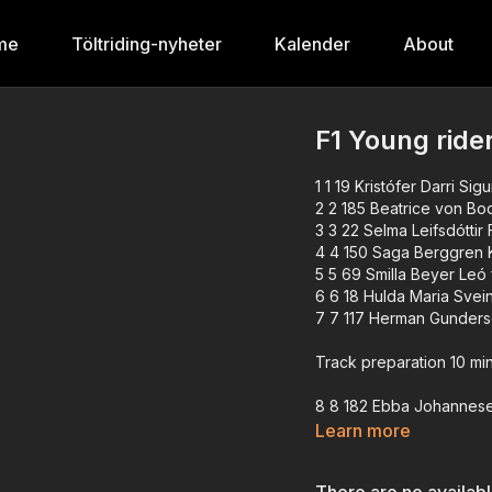
me
Töltriding-nyheter
Kalender
About
F1 Young rider
1 1 19 Kristófer Darri S
2 2 185 Beatrice von Bo
3 3 22 Selma Leifsdóttir F
4 4 150 Saga Berggren K
5 5 69 Smilla Beyer Le
6 6 18 Hulda Maria Svein
7 7 117 Herman Gunders
Track preparation 10 mi
8 8 182 Ebba Johannesen
9 9 23 Védís Huld Sigurða
Learn more
10 10 65 Catharina Smidt
11 11 9 Eva Kærnested Gar