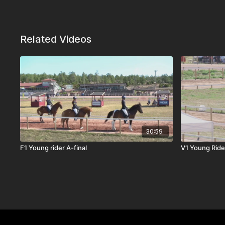
Related Videos
30:59
F1 Young rider A-final
V1 Young Rider