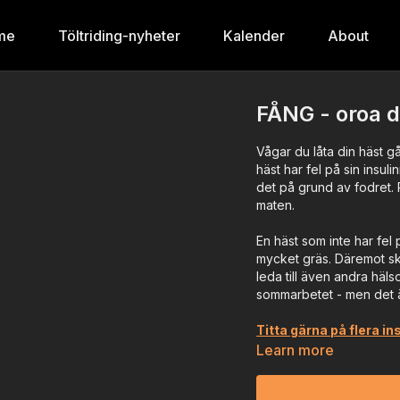
me
Töltriding-nyheter
Kalender
About
FÅNG - oroa di
Vågar du låta din häst g
häst har fel på sin insuli
det på grund av fodret. 
maten.
En häst som inte har fel 
mycket gräs. Däremot ska
leda till även andra häls
sommarbetet - men det är
Titta gärna på flera in
Learn more