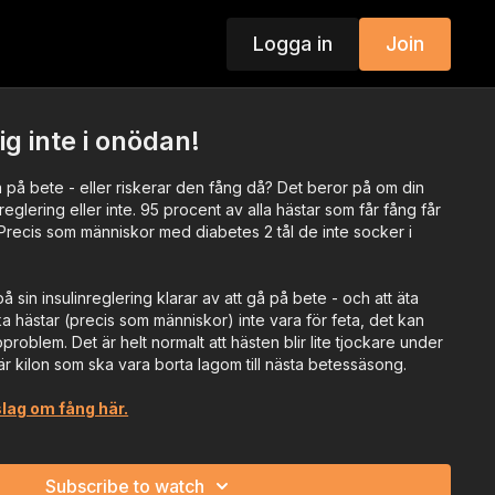
Logga in
Join
g inte i onödan!
å på bete - eller riskerar den fång då? Det beror på om din
nreglering eller inte. 95 procent av alla hästar som får fång får
Precis som människor med diabetes 2 tål de inte socker i
på sin insulinreglering klarar av att gå på bete - och att äta
 hästar (precis som människor) inte vara för feta, det kan
oproblem. Det är helt normalt att hästen blir lite tjockare under
 kilon som ska vara borta lagom till nästa betessäsong.
slag om fång här.
Subscribe to watch