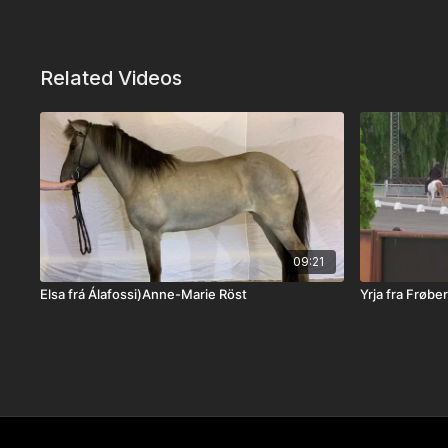
Related Videos
09:21
Elsa frá Álafossi)Anne-Marie Röst
Yrja fra Frøbe