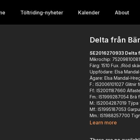
me
Töltriding-nyheter
Kalender
About
Delta från Bä
SE2016270933 Delta f
Mikrochip: 7520981008
Färg: 1510 Fux. /Röd skä
Uppfödare: Elsa Mandal
Ägare: Elsa Mandal-Hre
F.: IS2006101027 Glitnir 
Ff.: IS2001187660 Álfaste
Fm.: IS1999287054 Brá f
M.: IS2004287019 Týpa f
Mf.: IS1995187053 Garpur
Mm.: IS1988257700 Tign 
Mätning (cm): 140 - 129 -
Learn more
Hovmått: V.fr.: 8,9 - V.b.:
Exteriör: 8,0 - 8,5 - 8,0 