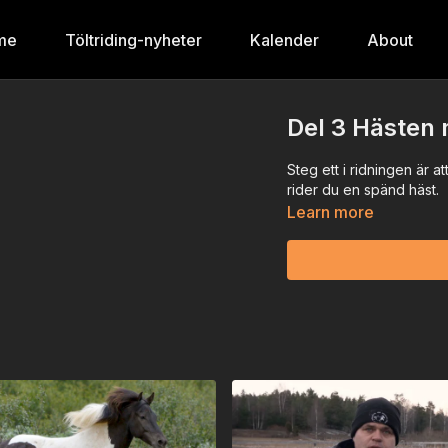
me
Töltriding-nyheter
Kalender
About
Del 3 Hästen m
Steg ett i ridningen är a
rider du en spänd häst.
Learn more