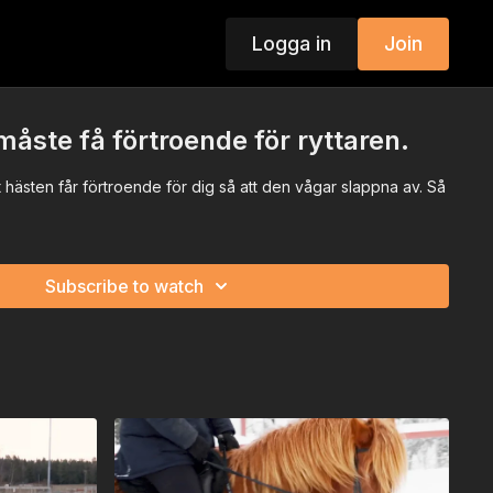
Logga in
Join
åste få förtroende för ryttaren.
tt hästen får förtroende för dig så att den vågar slappna av. Så
Subscribe to watch