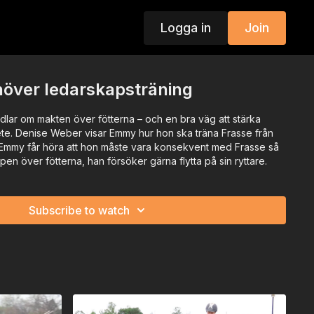
Logga in
Join
höver ledarskapsträning
dlar om makten över fötterna – och en bra väg att stärka
te. Denise Weber visar Emmy hur hon ska träna Frasse från
Emmy får höra att hon måste vara konsekvent med Frasse så
pen över fötterna, han försöker gärna flytta på sin ryttare.
Subscribe to watch