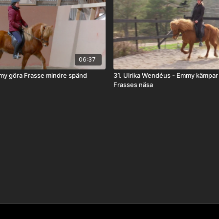
06:37
my göra Frasse mindre spänd
31. Ulrika Wendéus - Emmy kämpar f
Frasses näsa