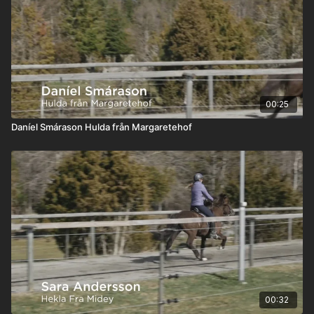
00:25
Daníel Smárason Hulda från Margaretehof
00:32