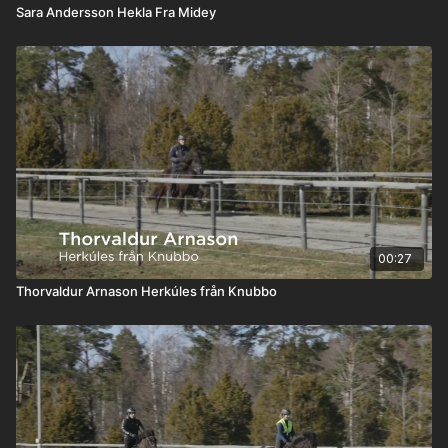
Sara Andersson Hekla Fra Midey
00:27
Thorvaldur Arnason Herkúles från Knubbo