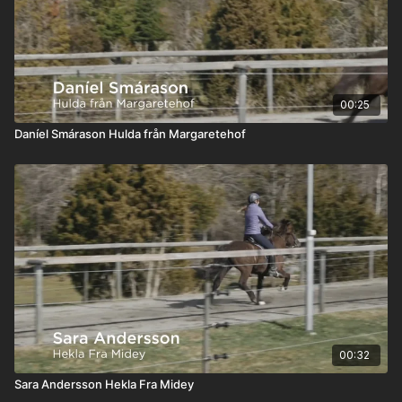
00:25
Daníel Smárason Hulda från Margaretehof
00:32
Sara Andersson Hekla Fra Midey