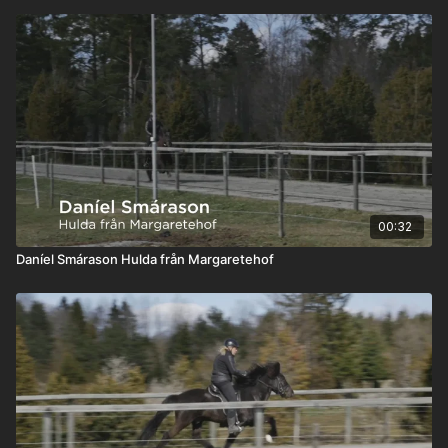
00:32
Daníel Smárason Hulda från Margaretehof