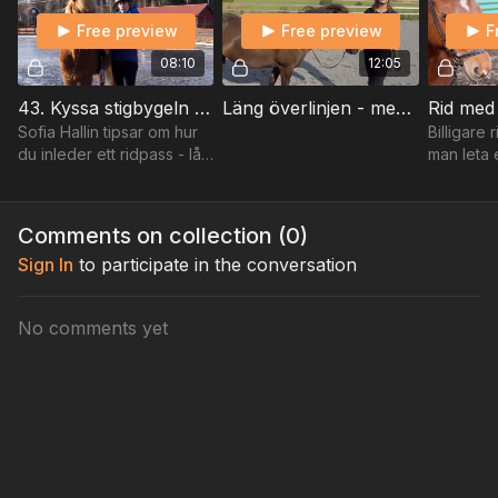
Free preview
Free preview
F
08:10
12:05
43. Kyssa stigbygeln med Sofia Hallin och Frasse
Läng överlinjen - med Sofia Hallin
Sofia Hallin tipsar om hur
Billigare 
du inleder ett ridpass - låt
man leta e
hästen kyssa stigbygeln.
Det kan e
nödbroms
behöver d
Comments on collection (
0
)
visar.
Sign In
to participate in the conversation
No comments yet