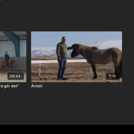
06:44
11:16
ra gör det"
Ármót