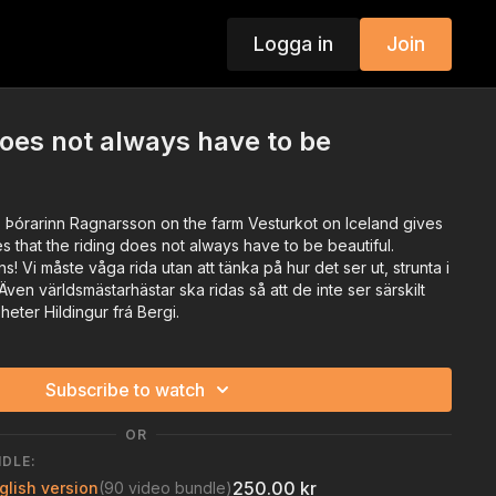
Logga in
Join
does not always have to be
. Þórarinn Ragnarsson on the farm Vesturkot on Iceland gives
es that the riding does not always have to be beautiful.
! Vi måste våga rida utan att tänka på hur det ser ut, strunta i
. Även världsmästarhästar ska ridas så att de inte ser särskilt
heter Hildingur frá Bergi.
Subscribe to watch
OR
NDLE:
250.00 kr
glish version
(90 video bundle)