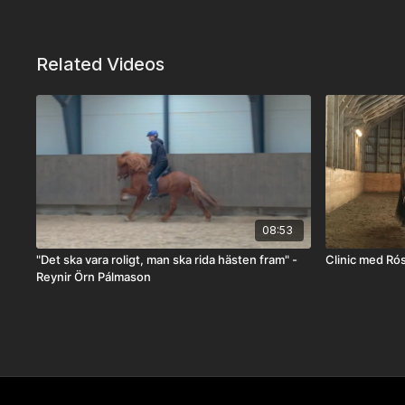
Related Videos
08:53
"Det ska vara roligt, man ska rida hästen fram" -
Clinic med Rós
Reynir Örn Pálmason