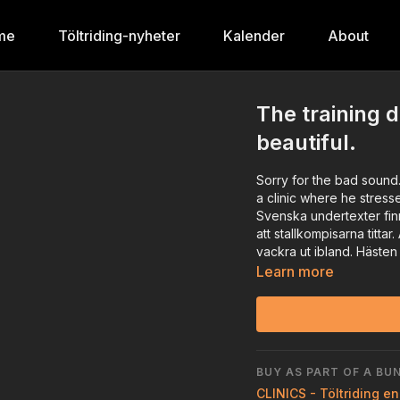
me
Töltriding-nyheter
Kalender
About
The training 
beautiful.
Sorry for the bad sound
a clinic where he stress
Svenska undertexter finns
att stallkompisarna tittar
vackra ut ibland. Hästen 
Learn more
BUY AS PART OF A BU
CLINICS - Töltriding en