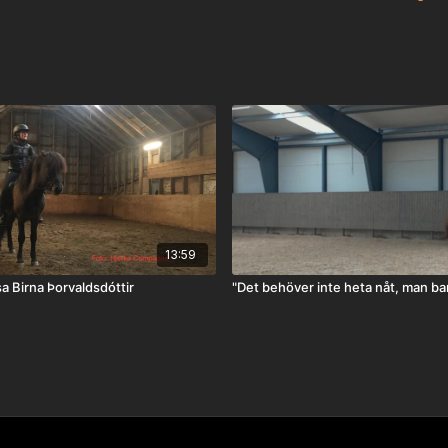
13:59
a Birna Þorvaldsdóttir
"Det behöver inte heta nåt, man ba