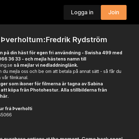
Logga in
Join
á Þverholtum:Fredrik Rydström
n på din häst för egen fri användning - Swisha 499 med
066 36 33 - och mejla hästens namn till
ding.se
så mejlar vi nedladdninglänk.
 du mejla oss och be om att betala på annat sätt - så får du
a vår filmkanal.
ägger som ikoner för filmerna är tagna av Sabina
att köpa från
Photohestur
. Alla stillbilderna från
r
här
.
r frá Þverholti
85066
ck (tobiano)
gurðardóttir, Hjörtur Ingi Magnússon
berg AB kt: SE0650277838