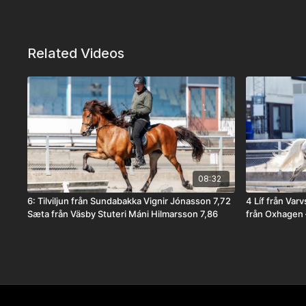
Related Videos
08:32
6: Tilviljun från Sundabakka Vignir Jónasson 7,72
4 Líf från Var
Sæta från Väsby Stuteri Máni Hilmarsson 7,86
från Oxhagen 
Máni Hilmars