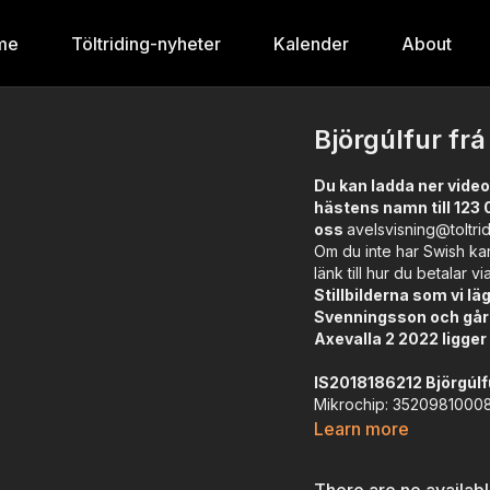
me
Töltriding-nyheter
Kalender
About
Björgúlfur fr
Du kan ladda ner video
hästens namn till 123 
oss
avelsvisning@toltri
Om du inte har Swish kan
länk till hur du betalar vi
Stillbilderna som vi l
Svenningsson och går 
Axevalla 2 2022 ligge
IS2018186212 Björgúlfu
Mikrochip: 3520981000
Färg: 1510 Fux. /Röd skä
Learn more
Uppfödare: Elín Hrönn Si
Ägare: Rydström Engel