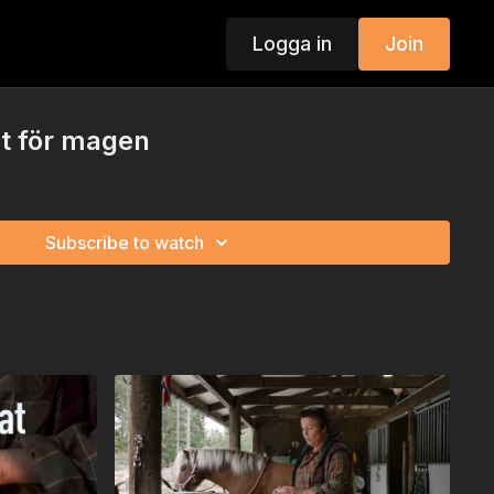
Logga in
Join
gt för magen
Subscribe to watch