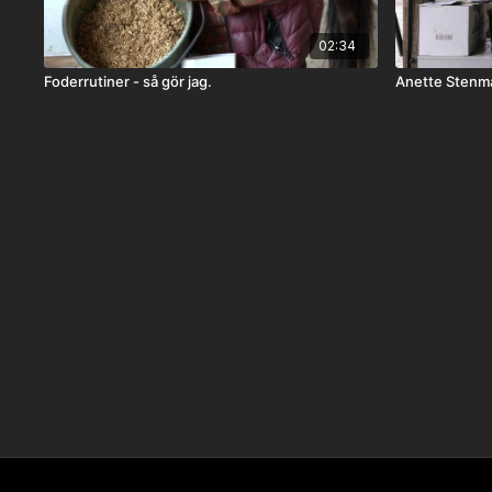
02:34
Foderrutiner - så gör jag.
Anette Stenma