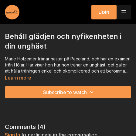
Join
Behåll glädjen och nyfikenheten i
din unghäst
Marie Holzemer tränar hästar på Paceland, och har en examen
från Hólar. Här visar hon hur hon tränar en unghäst, det gäller
att hålla träningen enkel och okomplicerad och att berömma
ofta. OBS svensk text finns.
Learn more
Subscribe to watch
Comments (
4
)
Sign In
to participate in the conversation