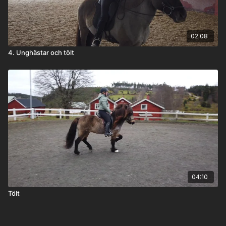
02:08
4. Unghästar och tölt
04:10
Tölt